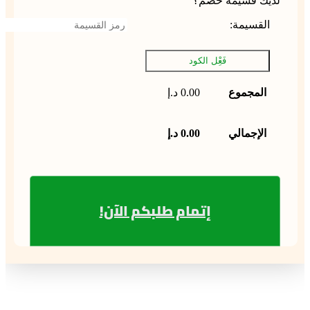
لديك قسيمة خصم؟
القسيمة:
‏فَعِْل الكود
المجموع
0.00
د.إ
الإجمالي
0.00
د.إ
إتمام طلبكم الآن!