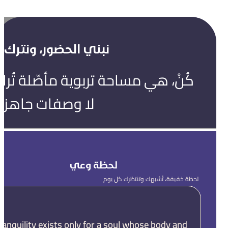
نبني الحضور، ونترك ال
كُنْ، هي مساحة تربوية مأصّلة تُ
لا وصفات جاهزة
لحظة وعي
لحظة خفيفة، تُشبهك وتنتظرك كل يوم
ranquility exists only for a soul whose body and