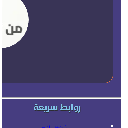
روابط سريعة
كُنْ كوتشينج أكاديمي