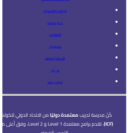
البرامج والمسارات
إحجز جلستك
الفعاليات
صحبة كُنْ
الأسئلة الشائعة
عن كُنْ
تواصل معنا
كُنْ مدرسة تدريب
معتمدة دوليًا
من الاتحاد الدولي للكوتشي
(ICF)
، تقدم برامج معتمدة Level 1 و Level 2، وفق أ
التدريب المهني.