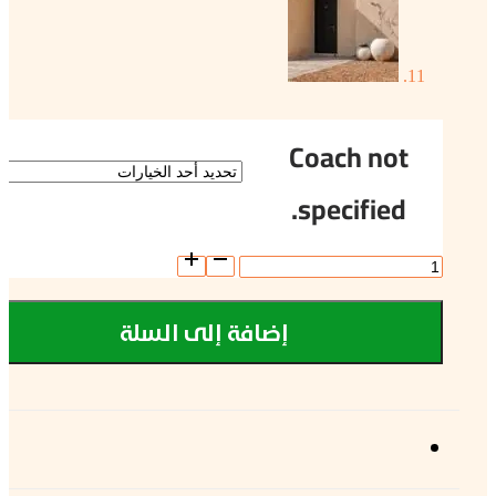
Coach not
specified.
كمية
إحياء
الجسد
[٢٠٢٥/١١]
إضافة إلى السلة
الوصف