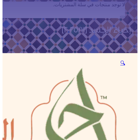
لا توجد منتجات في سلة المشتريات.
إحياء الجسد [٢٠٢٥/١١]
🔍