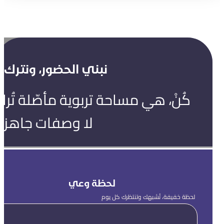
نبني الحضور، ونترك ال
كُنْ، هي مساحة تربوية مأصّلة تُ
لا وصفات جاهزة
لحظة وعي
لحظة خفيفة، تُشبهك وتنتظرك كل يوم