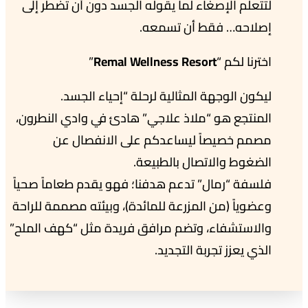
لتتعلم الإصغاء لما يقوله الجسد دون أن تضطر إلى
إصلاحه… فقط أن تسمعه.
اخترنا لكم “
Remal Wellness Resort
”
ليكون الوجهة المثالية لرحلة “إحياء الجسد.
المنتجع هو “ملاذ علاجي” هادئ في وادي النطرون،
مصمم خصيصاً ليساعدكم على الانفصال عن
الضغوط والاتصال بالطبيعة.
فلسفة “رمال” تدعم هدفنا؛ فهو يقدم طعاماً صحياً
وعضوياً (من المزرعة للمائدة)، وبيئته مصممة للراحة
والاستشفاء، وتضم مرافق فريدة مثل “كهف الملح”
الذي يعزز تجربة التجديد.