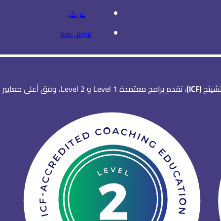
عن كُنْ
تواصل معنا
تشينج
(ICF)
، تقدم برامج معتمدة Level 1 و Level 2، وفق أعلى معايير التدريب المهني.