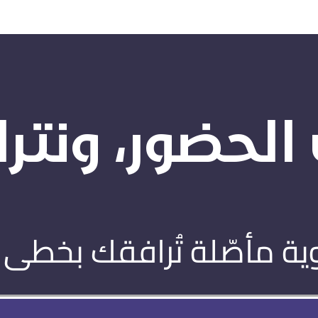
الحضور، ونترك 
ية مأصّلة تُرافقك بخطى 