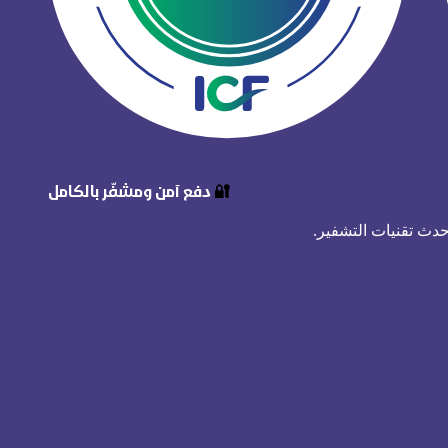
🔐
دفع آمن ومشفّر بالكامل
حدث تقنيات التشفير.