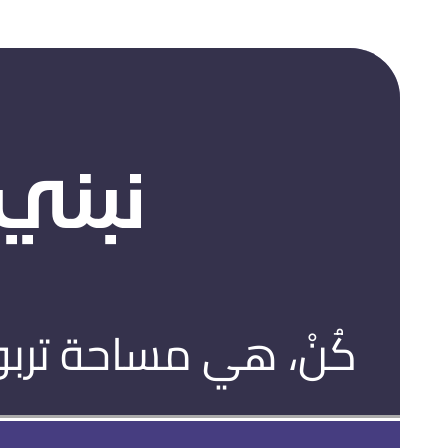
نبني 
كُنْ، هي مساحة تربو