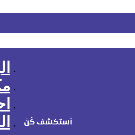
ال
مك
اح
ال
أستكشف كُنْ