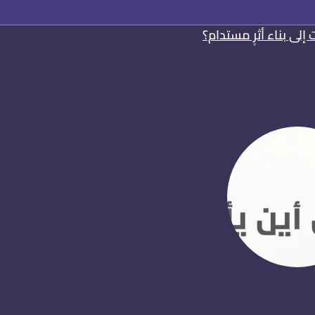
لى بناء أثرٍ مستدام؟