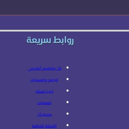
روابط سريعة
كُنْ كوتشينج أكاديمي
البرامج والمسارات
إحجز جلستك
الفعاليات
صحبة كُنْ
الأسئلة الشائعة