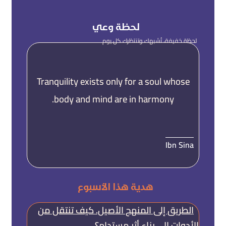
لحظة وعي
لحظة خفيفة، تُشبهك وتنتظرك كل يوم
Tranquility exists only for a soul whose
body and mind are in harmony.
Ibn Sina
هدية هذا الأسبوع
الطريق إلى المنهج الأصيل. كيف تنتقل من
الأدوات إلى بناء أثرٍ مستدام؟