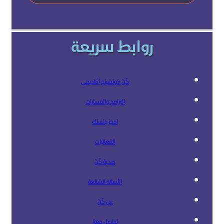
روابط سريعة
كُنْ كوتشينج أكاديمي
البرامج والمسارات
إحجز جلستك
الفعاليات
صحبة كُنْ
الأسئلة الشائعة
عن كُنْ
تواصل معنا