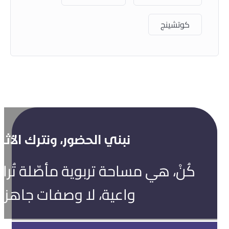
كوتشينج
نبني الحضور، ونترك الأثر.
كُنْ، هي مساحة تربوية مأصّلة تُ
واعية، لا وصفات جاهزة