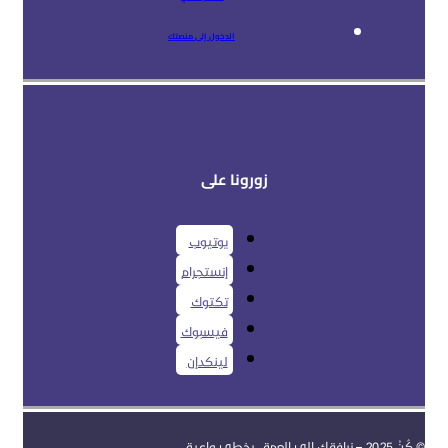
الدخول إلى منصتك
زورونا على
يوتيوب
إنستجرام
تكتوك
فيسبوك
لينكدإن
© كُنْ 2025 – نرافقك إلى العمق، بخطى واعية