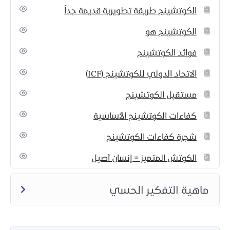
الكوتشينج طريقة تطويرية قديمة جداً
الكوتشينج هو
فوائد الكوتشينج
‏الاتحاد الدولي للكوتشينج (ICF)
مستقبل الكوتشينج
كفاءات الكوتشينج الأساسية
شجرة كفاءات الكوتشينج
الكوتش المتميز = إنسان أصيل
ماهية التفكير الحسي