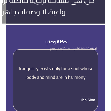
كُنْ، هي مساحة تربوية مأصّلة تُ
واعية، لا وصفات جاهزة
لحظة وعي
لحظة خفيفة، تُشبهك وتنتظرك كل يوم
Tranquility exists only for a soul whose
body and mind are in harmony.
Ibn Sina