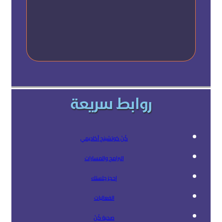
روابط سريعة
كُنْ كوتشينج أكاديمي
البرامج والمسارات
إحجز جلستك
الفعاليات
صحبة كُنْ