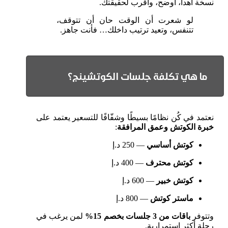
نسخة أهدأ، أوضح، وأقرب لحقيقتك.
لو شعرت أن الوقت حان أن تتوقف،
تتنفس، وتعيد ترتيب داخلك… فأنت جاهز.
ما هي تكلفة جلسات الكوتشينج؟
نعتمد في كُن نظامًا بسيطًا وشفّافًا للتسعير يعتمد على
خبرة الكوتش وعمق المرافقة
:
كوتش أساسي
— 250 د.إ
كوتش محترف
— 400 د.إ
كوتش خبير
— 600 د.إ
ماستر كوتش
— 800 د.إ
وتتوفر
باقات من 3 جلسات بخصم 15%
لمن يرغب في
رحلة أكثر استمرارية.