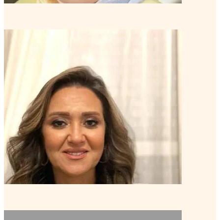
مروى شريف, PCC
كوتش خبير
منتور كوتش متقدم
تعرف على الكوتش