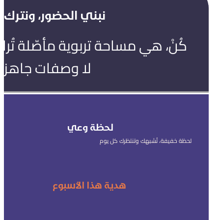
نبني الحضور، ونترك ال
كُنْ، هي مساحة تربوية مأصّلة تُ
لا وصفات جاهزة
لحظة وعي
لحظة خفيفة، تُشبهك وتنتظرك كل يوم
هدية هذا الأسبوع