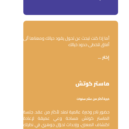
أما إذا كنت تبحث عن تحول يقود حياتك ومعناها ألى
أفاق تتخطى حدود خيالك
إختر ...
ماستر كوتش
خبرة أكثر من عشر سنوات
حضور نادر وخبرة عالمية تمتد لأكثر من عقد. جلسة
الماستر كوتش مساحة وعي عميقة لإعادة
اكتشاف المعنى، وإحداث تحوّل جوهري في نظرتك