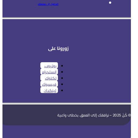
الدخول إلى منصتك
زورونا على
يوتيوب
إنستجرام
تكتوك
فيسبوك
لينكدإن
© كُنْ 2025 – نرافقك إلى العمق، بخطى واعية