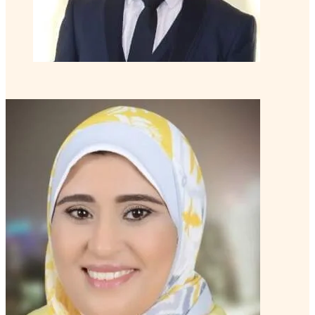
تعرف على الكوتش
مروة أبو ريشة, PCC
كوتش خبير
منتور كوتش متقدم
تعرف على الكوتش