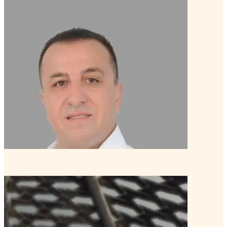
محمد عيسى, PCC
كوتش خبير
منتور كوتش متقدم
تعرف على الكوتش