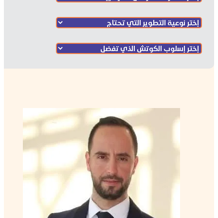
خالد الحداد, PCC
كوتش خبير
منتور كوتش متقدم