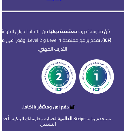
كُنْ مدرسة تدريب
معتمدة دوليًا
من الاتحاد الدولي للكوتشي
(ICF)
، تقدم برامج معتمدة Level 1 و Level 2، وفق أ
التدريب المهني.
🔐
دفع آمن ومشفّر بالكامل
نستخدم بوابة
Stripe العالمية
لحماية معلوماتك البنكية بأحدث
التشفير.