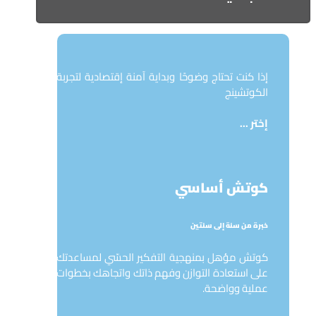
إذا كنت ‏تحتاج وضوحًا وبداية آمنة إقتصادية لتجربة
الكوتشينج
إختر ...
كوتش أساسي
خبرة من سنة إلى سنتين
كوتش مؤهل بمنهجية التفكير الحسّي لمساعدتك
على استعادة التوازن وفهم ذاتك واتجاهك بخطوات
عملية وواضحة.