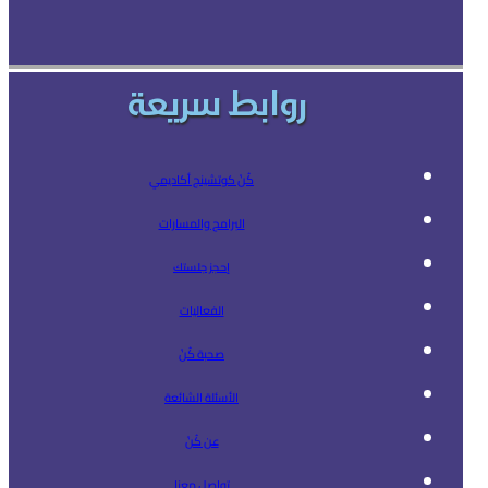
روابط سريعة
كُنْ كوتشينج أكاديمي
البرامج والمسارات
إحجز جلستك
الفعاليات
صحبة كُنْ
الأسئلة الشائعة
عن كُنْ
تواصل معنا