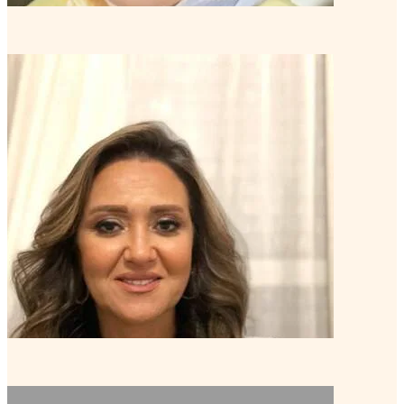
مروى شريف, PCC
كوتش خبير
منتور كوتش متقدم
تعرف على الكوتش