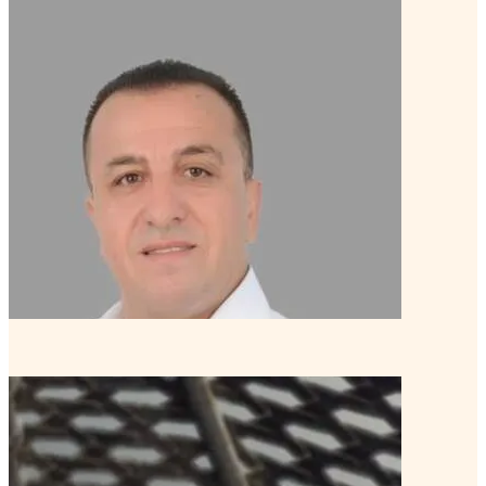
محمد عيسى, PCC
كوتش خبير
منتور كوتش متقدم
تعرف على الكوتش