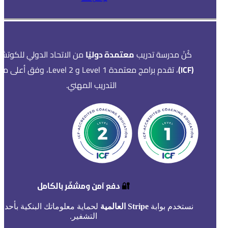
كُنْ مدرسة تدريب
معتمدة دوليًا
من الاتحاد الدولي للكوتشي
(ICF)
، تقدم برامج معتمدة Level 1 و Level 2، وفق أ
التدريب المهني.
🔐
دفع آمن ومشفّر بالكامل
نستخدم بوابة
Stripe العالمية
لحماية معلوماتك البنكية بأحدث
التشفير.