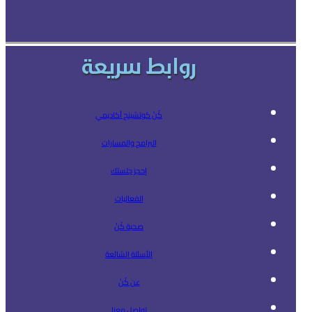
روابط سريعة
كُنْ كوتشينج أكاديمي
البرامج والمسارات
إحجز جلستك
الفعاليات
صحبة كُنْ
الأسئلة الشائعة
عن كُنْ
تواصل معنا