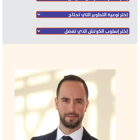
خالد الحداد, PCC
كوتش خبير
منتور كوتش متقدم