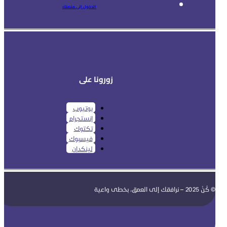
الدخول إلى منصتك
زورونا على
يوتيوب
إنستجرام
تكتوك
فيسبوك
لينكدإن
© كُنْ 2025 – نرافقك إلى العمق، بخطى واعية