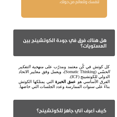
لنفسك وللعالم من حولك.
هل هناك فرق في جودة الكوتشينج بين
المستويات؟
كل كوتش في كُن معتمد ومدرّب على
منهجية التفكير
الحسّي
(Somatic Thinking)، ويعمل وفق معايير الاتحاد
الدولي للكوتشينج (ICF).
الفرق الأساسي هو
عمق الخبرة
التي يمتلكها الكوتش
بناءً على سنوات الممارسة وعدد الجلسات التي خاضها.
كيف أعرف أني جاهز للكوتشينج؟