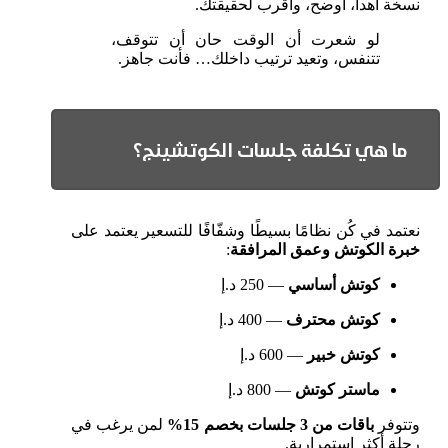
نسخة أهدأ، أوضح، وأقرب لحقيقتك.
لو شعرت أن الوقت حان أن تتوقف،
تتنفس، وتعيد ترتيب داخلك… فأنت جاهز.
ما هي تكلفة جلسات الكوتشينج؟
نعتمد في كُن نظامًا بسيطًا وشفّافًا للتسعير يعتمد على
خبرة الكوتش وعمق المرافقة
:
كوتش أساسي
— 250 د.إ
كوتش محترف
— 400 د.إ
كوتش خبير
— 600 د.إ
ماستر كوتش
— 800 د.إ
وتتوفر
باقات من 3 جلسات بخصم 15%
لمن يرغب في
رحلة أكثر استمرارية.