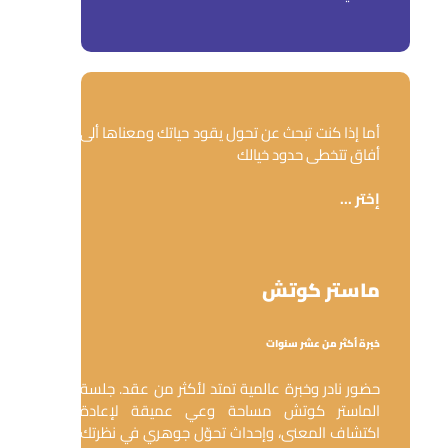
أما إذا كنت تبحث عن تحول يقود حياتك ومعناها ألى
أفاق تتخطى حدود خيالك
إختر ...
ماستر كوتش
خبرة أكثر من عشر سنوات
حضور نادر وخبرة عالمية تمتد لأكثر من عقد. جلسة
الماستر كوتش مساحة وعي عميقة لإعادة
اكتشاف المعنى، وإحداث تحوّل جوهري في نظرتك