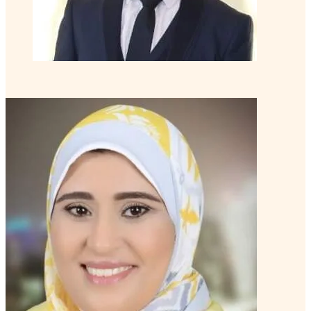
تعرف على الكوتش
مروة أبو ريشة, PCC
كوتش خبير
منتور كوتش متقدم
تعرف على الكوتش