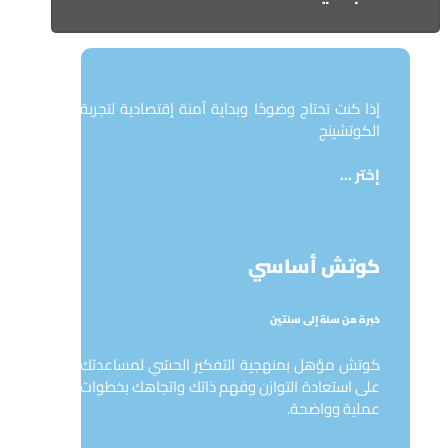
إذا كنت ‏تحتاج وضوحًا وبداية آمنة إقتصادية لتجربة
الكوتشينج
إختر ...
كوتش أساسي
خبرة من سنة إلى سنتين
كوتش مؤهل بمنهجية التفكير الحسّي لمساعدتك
على استعادة التوازن وفهم ذاتك واتجاهك بخطوات
عملية وواضحة.