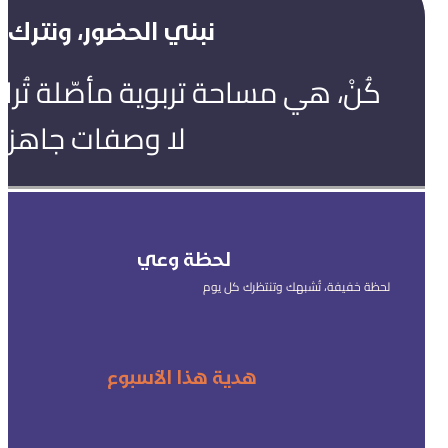
نبني الحضور، ونترك ال
كُنْ، هي مساحة تربوية مأصّلة تُ
لا وصفات جاهزة
لحظة وعي
لحظة خفيفة، تُشبهك وتنتظرك كل يوم
هدية هذا الأسبوع