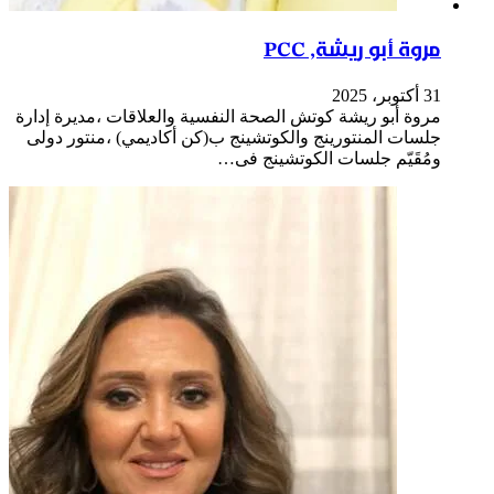
مروة أبو ريشة, PCC
31 أكتوبر، 2025
مروة أبو ريشة كوتش الصحة النفسية والعلاقات ،مديرة إدارة
جلسات المنتورينج والكوتشينج ب(كن أكاديمي) ،منتور دولى
ومُقَيّم جلسات الكوتشينج فى…