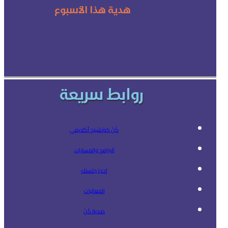
هدية هذا الأسبوع
روابط سريعة
كُنْ كوتشينج أكاديمي
البرامج والمسارات
إحجز جلستك
الفعاليات
صحبة كُنْ