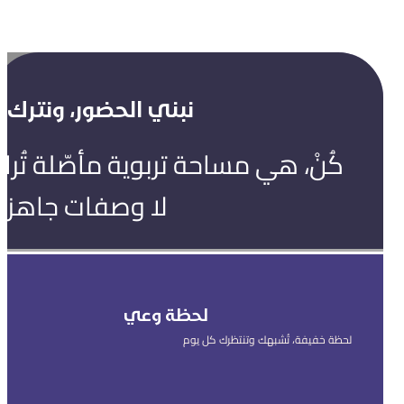
نبني الحضور، ونترك ال
كُنْ، هي مساحة تربوية مأصّلة تُ
لا وصفات جاهزة
لحظة وعي
لحظة خفيفة، تُشبهك وتنتظرك كل يوم