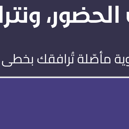
الحضور، ونترك 
ية مأصّلة تُرافقك بخطى 