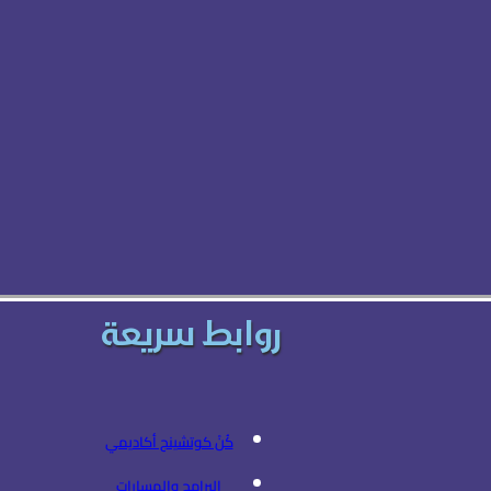
روابط سريعة
كُنْ كوتشينج أكاديمي
البرامج والمسارات