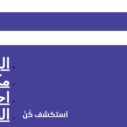
ال
مك
اح
ال
أستكشف كُنْ