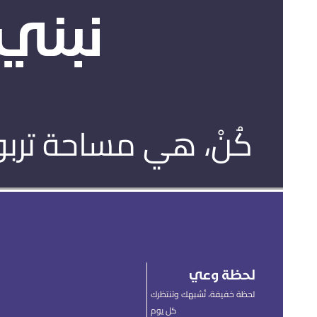
نبني 
كُنْ، هي مساحة تربو
لحظة وعي
لحظة خفيفة، تُشبهك وتنتظرك
كل يوم