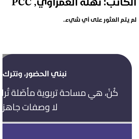
الكاتب:
نهلة الغمراوي, PCC
لم يتم العثور على أي شيء.
نبني الحضور، ونترك ال
كُنْ، هي مساحة تربوية مأصّلة تُ
لا وصفات جاهزة