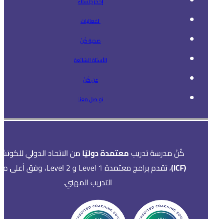
إحجز جلستك
الفعاليات
صحبة كُنْ
الأسئلة الشائعة
عن كُنْ
تواصل معنا
كُنْ مدرسة تدريب
معتمدة دوليًا
من الاتحاد الدولي للكوتشي
(ICF)
، تقدم برامج معتمدة Level 1 و Level 2، وفق أ
التدريب المهني.